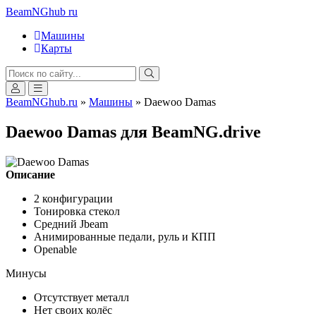
BeamNGhub
ru
Машины
Карты
BeamNGhub.ru
»
Машины
» Daewoo Damas
Daewoo Damas для BeamNG.drive
Описание
2 конфигурации
Тонировка стекол
Средний Jbeam
Анимированные педали, руль и КПП
Оpenable
Минусы
Отсутствует металл
Нет своих колёс