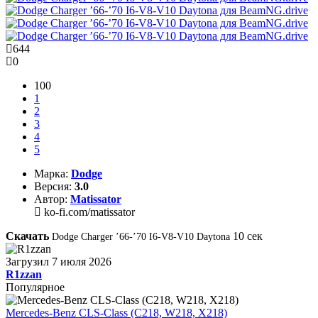
644
0
100
1
2
3
4
5
Марка:
Dodge
Версия:
3.0
Автор:
Matissator
ko-fi.com/matissator
Скачать
10
сек
Dodge Charger ’66-’70 I6-V8-V10 Daytona
Загрузил
7 июля 2026
R1zzan
Популярное
Mercedes-Benz CLS-Class (C218, W218, X218)