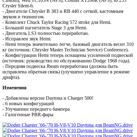
Custom), Wed TC105N (NFS), Cosmis XT206R (NFS), I6 255
Crysler Silent-6.
- Двигатели Chrysler B 383 и RB 440 с сеткой, кастомным
звуком и тюнингом.
- Комплект Chuck Taylor Racing 572 stroke для Hemi.
- Большой нагнетатель Stage 3 для Hemi.
- Двигатель LS3 полностью переработан.
- Исправлен звук Hemi.
- Hemi теперь значительно легче, базовый двигатель весит 310
кг (источник: Chrysler Master Technician Service) Conference).
- Конфигурации Hemi теперь оснащены усиленной подвеской
(источник: руководство по обслуживанию Dodge 1968 года).
- Передняя подвеска Jbeam переработана (должна быть
исправлена ​​обратная связь) (улучшено управление в режиме
дрифта).
Изменения
- Добавлены версии Daytona и Charger 500!
- 6 новых конфигураций
- Улучшение переднего бампера
- Галогенные PBR-фары