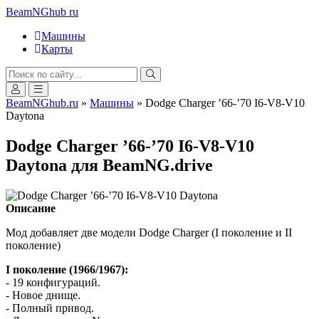
BeamNGhub
ru
Машины
Карты
BeamNGhub.ru
»
Машины
» Dodge Charger ’66-’70 I6-V8-V10
Daytona
Dodge Charger ’66-’70 I6-V8-V10
Daytona для BeamNG.drive
Описание
Мод добавляет две модели Dodge Charger (I поколение и II
поколение)
I поколение (1966/1967):
- 19 конфигураций.
- Новое днище.
- Полный привод.