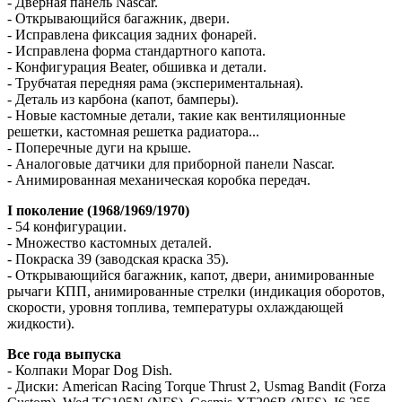
- Дверная панель Nascar.
- Открывающийся багажник, двери.
- Исправлена ​​фиксация задних фонарей.
- Исправлена ​​форма стандартного капота.
- Конфигурация Beater, обшивка и детали.
- Трубчатая передняя рама (экспериментальная).
- Деталь из карбона (капот, бамперы).
- Новые кастомные детали, такие как вентиляционные
решетки, кастомная решетка радиатора...
- Поперечные дуги на крыше.
- Аналоговые датчики для приборной панели Nascar.
- Анимированная механическая коробка передач.
I поколение (1968/1969/1970)
- 54 конфигурации.
- Множество кастомных деталей.
- Покраска 39 (заводская краска 35).
- Открывающийся багажник, капот, двери, анимированные
рычаги КПП, анимированные стрелки (индикация оборотов,
скорости, уровня топлива, температуры охлаждающей
жидкости).
Все года выпуска
- Колпаки Mopar Dog Dish.
- Диски: American Racing Torque Thrust 2, Usmag Bandit (Forza