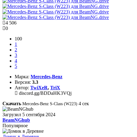
4 506
0
100
1
2
3
4
5
Марка:
Mercedes-Benz
Версия:
3.3
Автор:
TwiXeR
,
TriX
discord.gg/BDDaHK3VQj
Скачать
4
сек
Mercedes-Benz S-Class (W223)
Загрузил
5 сентября 2024
BeamNGhub
Популярное
Домик в Деревне