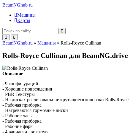
BeamNGhub
ru
Машины
Карты
BeamNGhub.ru
»
Машины
» Rolls-Royce Cullinan
Rolls-Royce Cullinan для BeamNG.drive
Описание
- 9 конфигураций
- Хорошие повреждения
- PBR Текстуры
- На дисках реализованы не крутящиеся колпачки Rolls-Royce
- Рабочая приборка
- Нагреваются тормозные диски
- Рабочие часы
- Рабочая приборка
- Рабочие фары
- 4 варианта двигателя