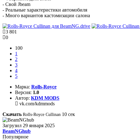
- Свой Jbeam
- Реальные характеристики автомобиля
- Много вариантов кастомизации салона
3 801
0
100
1
2
3
4
5
Марка:
Rolls-Royce
Версия:
1.0
Автор:
KDM MODS
vk.com/kdmmods
Скачать
10
сек
Rolls-Royce Cullinan
Загрузил
29 января 2025
BeamNGhub
Популярное