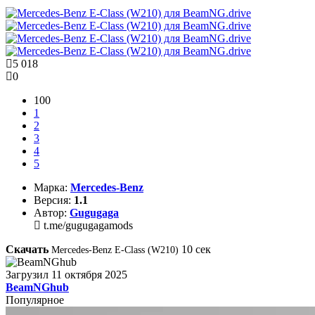
5 018
0
100
1
2
3
4
5
Марка:
Mercedes-Benz
Версия:
1.1
Автор:
Gugugaga
t.me/gugugagamods
Скачать
10
сек
Mercedes-Benz E-Class (W210)
Загрузил
11 октября 2025
BeamNGhub
Популярное