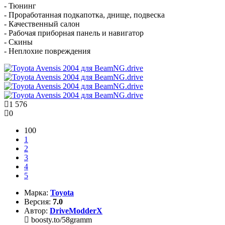
- Тюнинг
- Проработанная подкапотка, днище, подвеска
- Качественный салон
- Рабочая приборная панель и навигатор
- Скины
- Неплохие повреждения
1 576
0
100
1
2
3
4
5
Марка:
Toyota
Версия:
7.0
Автор:
DriveModderX
boosty.to/58gramm