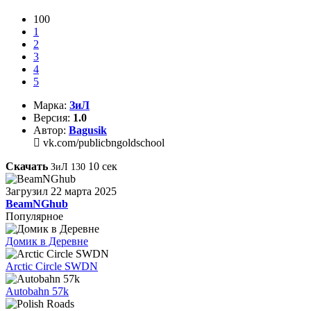
100
1
2
3
4
5
Марка:
ЗиЛ
Версия:
1.0
Автор:
Bagusik
vk.com/publicbngoldschool
Скачать
10
сек
ЗиЛ 130
Загрузил
22 марта 2025
BeamNGhub
Популярное
Домик в Деревне
Arctic Circle SWDN
Autobahn 57k