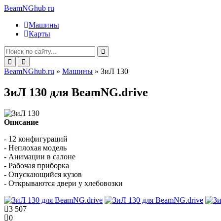
BeamNGhub
ru
Машины
Карты
BeamNGhub.ru
»
Машины
» ЗиЛ 130
ЗиЛ 130 для BeamNG.drive
Описание
- 12 конфигураций
- Неплохая модель
- Анимации в салоне
- Рабочая приборка
- Опускающийся кузов
- Открываются двери у хлебовозки
3 507
0