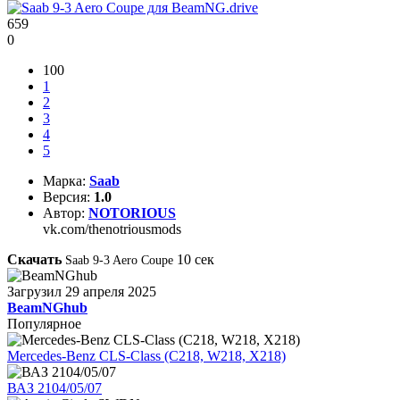
659
0
100
1
2
3
4
5
Марка:
Saab
Версия:
1.0
Автор:
NOTORIOUS
vk.com/thenotriousmods
Скачать
10
сек
Saab 9-3 Aero Coupe
Загрузил
29 апреля 2025
BeamNGhub
Популярное
Mercedes-Benz CLS-Class (C218, W218, X218)
ВАЗ 2104/05/07