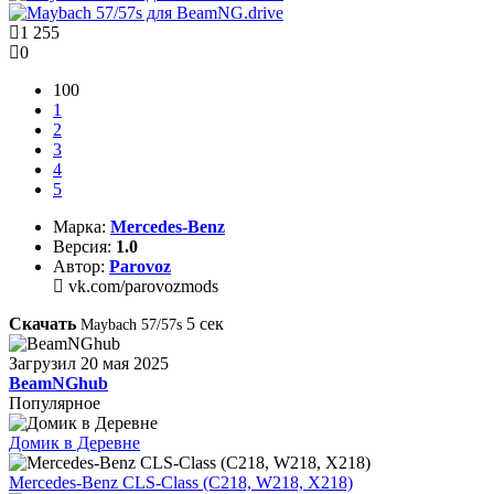
1 255
0
100
1
2
3
4
5
Марка:
Mercedes-Benz
Версия:
1.0
Автор:
Parovoz
vk.com/parovozmods
Скачать
4
сек
Maybach 57/57s
Загрузил
20 мая 2025
BeamNGhub
Популярное
Домик в Деревне
Mercedes-Benz CLS-Class (C218, W218, X218)