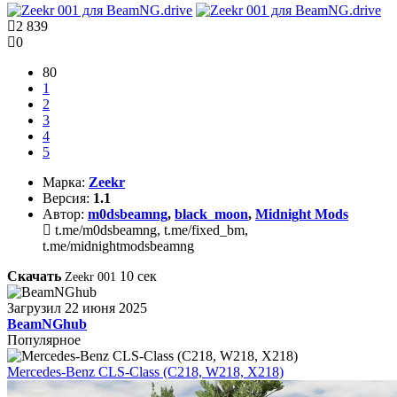
2 839
0
80
1
2
3
4
5
Марка:
Zeekr
Версия:
1.1
Автор:
m0dsbeamng
,
black_moon
,
Midnight Mods
t.me/m0dsbeamng, t.me/fixed_bm,
t.me/midnightmodsbeamng
Скачать
10
сек
Zeekr 001
Загрузил
22 июня 2025
BeamNGhub
Популярное
Mercedes-Benz CLS-Class (C218, W218, X218)