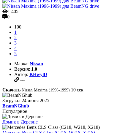
1 405
0
100
1
2
3
4
5
Марка:
Nissan
Версия:
1.0
Автор:
KHwylD
---
Скачать
10
сек
Nissan Maxima (1996-1999)
Загрузил
24 июня 2025
BeamNGhub
Популярное
Домик в Деревне
Mercedes-Benz CLS-Class (C218, W218, X218)