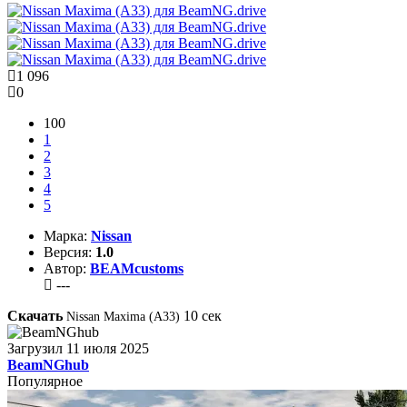
1 096
0
100
1
2
3
4
5
Марка:
Nissan
Версия:
1.0
Автор:
BEAMcustoms
---
Скачать
10
сек
Nissan Maxima (A33)
Загрузил
11 июля 2025
BeamNGhub
Популярное