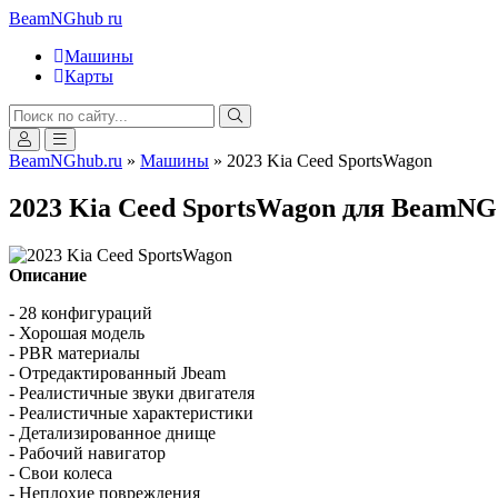
BeamNGhub
ru
Машины
Карты
BeamNGhub.ru
»
Машины
» 2023 Kia Ceed SportsWagon
2023 Kia Ceed SportsWagon для BeamNG.
Описание
- 28 конфигураций
- Хорошая модель
- PBR материалы
- Отредактированный Jbeam
- Реалистичные звуки двигателя
- Реалистичные характеристики
- Детализированное днище
- Рабочий навигатор
- Свои колеса
- Неплохие повреждения