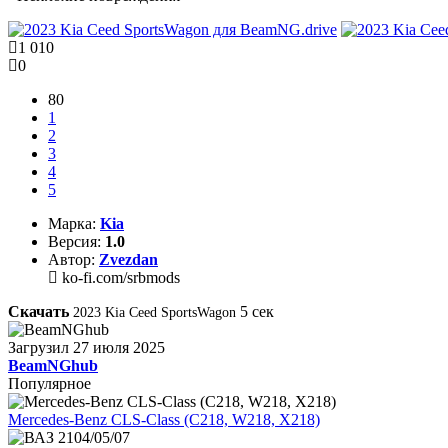
1 010
0
80
1
2
3
4
5
Марка:
Kia
Версия:
1.0
Автор:
Zvezdan
ko-fi.com/srbmods
Скачать
4
сек
2023 Kia Ceed SportsWagon
Загрузил
27 июля 2025
BeamNGhub
Популярное
Mercedes-Benz CLS-Class (C218, W218, X218)