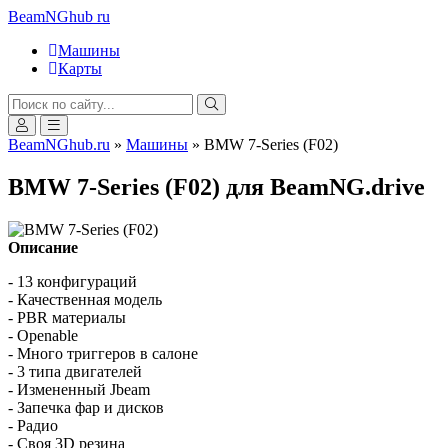
BeamNGhub
ru
Машины
Карты
BeamNGhub.ru
»
Машины
» BMW 7-Series (F02)
BMW 7-Series (F02) для BeamNG.drive
Описание
- 13 конфигураций
- Качественная модель
- PBR материалы
- Openable
- Много триггеров в салоне
- 3 типа двигателей
- Измененный Jbeam
- Запечка фар и дисков
- Радио
- Своя 3D резина