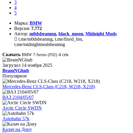
3
4
5
Марка:
BMW
Версия:
7.772
Автор:
m0dsbeamng
,
black_moon
,
Midnight Mods
t.me/m0dsbeamng, t.me/fixed_bm,
t.me/midnightmodsbeamng
Скачать
4
сек
BMW 7-Series (F02)
Загрузил
14 ноября 2025
BeamNGhub
Популярное
Mercedes-Benz CLS-Class (C218, W218, X218)
ВАЗ 2104/05/07
Arctic Circle SWDN
Autobahn 57k
Калач на Дону