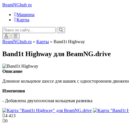
BeamNGhub
ru
Машины
Карты
BeamNGhub.ru
»
Карты
» Band1t Highway
Band1t Highway для BeamNG.drive
Описание
Длинное кольцевое шоссе для шашек с односторонним движен
Изменения
- Добавлена двухполосная кольцевая развязка
4 413
0