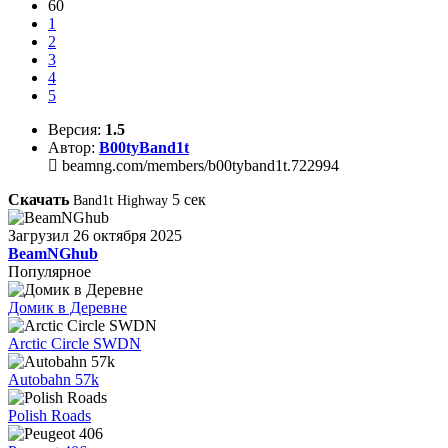
60
1
2
3
4
5
Версия:
1.5
Автор:
B00tyBand1t
beamng.com/members/b00tyband1t.722994
Скачать
5
сек
Band1t Highway
Загрузил
26 октября 2025
BeamNGhub
Популярное
Домик в Деревне
Arctic Circle SWDN
Autobahn 57k
Polish Roads