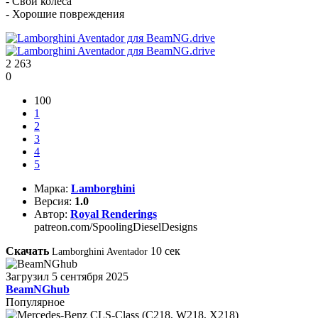
- Свои колеса
- Хорошие повреждения
2 263
0
100
1
2
3
4
5
Марка:
Lamborghini
Версия:
1.0
Автор:
Royal Renderings
patreon.com/SpoolingDieselDesigns
Скачать
10
сек
Lamborghini Aventador
Загрузил
5 сентября 2025
BeamNGhub
Популярное