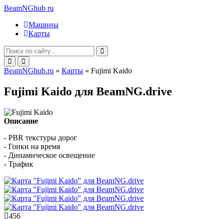
BeamNGhub
ru
Машины
Карты
BeamNGhub.ru
»
Карты
» Fujimi Kaido
Fujimi Kaido для BeamNG.drive
Описание
- PBR текстуры дорог
- Гонки на время
- Динамическое освещение
- Трафик
456