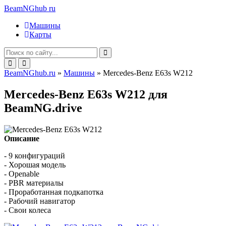
BeamNGhub
ru
Машины
Карты
BeamNGhub.ru
»
Машины
» Mercedes-Benz E63s W212
Mercedes-Benz E63s W212 для
BeamNG.drive
Описание
- 9 конфигураций
- Хорошая модель
- Openable
- PBR материалы
- Проработанная подкапотка
- Рабочий навигатор
- Свои колеса