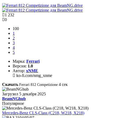
1 232
0
100
1
2
3
4
5
Марка:
Ferrari
Версия:
1.0
Автор:
xNME
ko-fi.com/nmg_xnme
Скачать
4
сек
Ferrari 812 Competizione
Загрузил
5 декабря 2025
BeamNGhub
Популярное
Mercedes-Benz CLS-Class (C218, W218, X218)