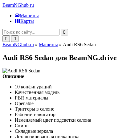
BeamNGhub
ru
Машины
Карты
BeamNGhub.ru
»
Машины
» Audi RS6 Sedan
Audi RS6 Sedan для BeamNG.drive
Описание
10 конфигураций
Качественная модель
PBR материалы
Openable
Триггеры в салоне
Рабочий навигатор
Изменяемый цвет подсветки салона
Скины
Складные зеркала
Детализированная подкапотка