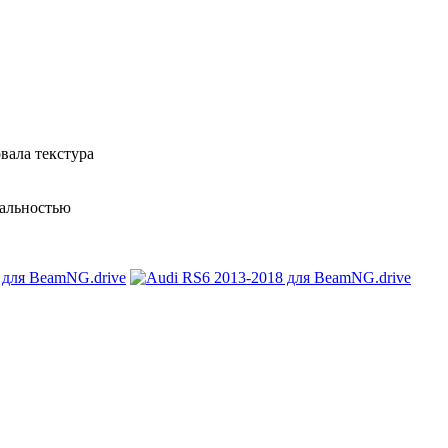
овала текстура
еальностью