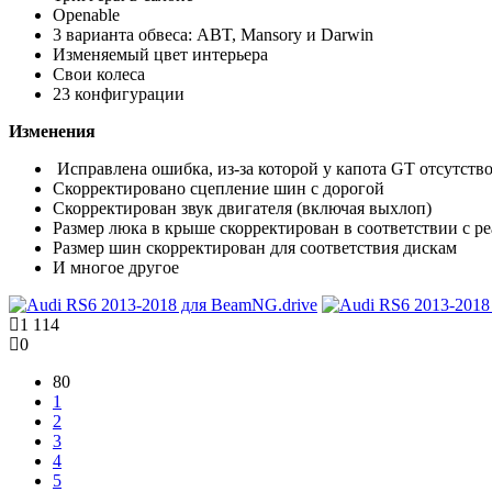
Openable
3 варианта обвеса: ABT, Mansory и Darwin
Изменяемый цвет интерьера
Свои колеса
23 конфигурации
Изменения
Исправлена ​​ошибка, из-за которой у капота GT отсутств
Скорректировано сцепление шин с дорогой
Скорректирован звук двигателя (включая выхлоп)
Размер люка в крыше скорректирован в соответствии с р
Размер шин скорректирован для соответствия дискам
И многое другое
1 114
0
80
1
2
3
4
5