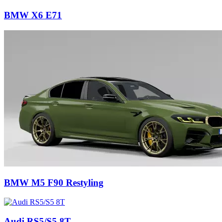
BMW X6 E71
BMW M5 F90 Restyling
Audi RS5/S5 8T