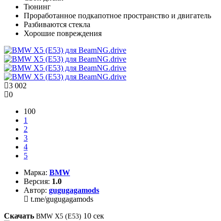
Тюнинг
Проработанное подкапотное пространство и двигатель
Разбиваются стекла
Хорошие повреждения
3 002
0
100
1
2
3
4
5
Марка:
BMW
Версия:
1.0
Автор:
gugugagamods
t.me/gugugagamods
Скачать
10
сек
BMW X5 (E53)