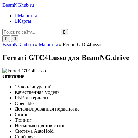
BeamNGhub
ru
Машины
Карты
BeamNGhub.ru
»
Машины
» Ferrari GTC4Lusso
Ferrari GTC4Lusso для BeamNG.drive
Описание
15 конфигураций
Качественная модель
PBR материалы
Openable
Детализированная подкапотка
Скины
Тюнинг
Несколько цветов салона
Система AutoHold
Свой звук