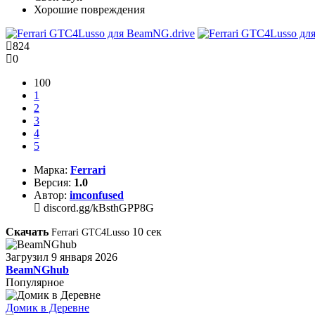
Хорошие повреждения
824
0
100
1
2
3
4
5
Марка:
Ferrari
Версия:
1.0
Автор:
imconfused
discord.gg/kBsthGPP8G
Скачать
10
сек
Ferrari GTC4Lusso
Загрузил
9 января 2026
BeamNGhub
Популярное
Домик в Деревне