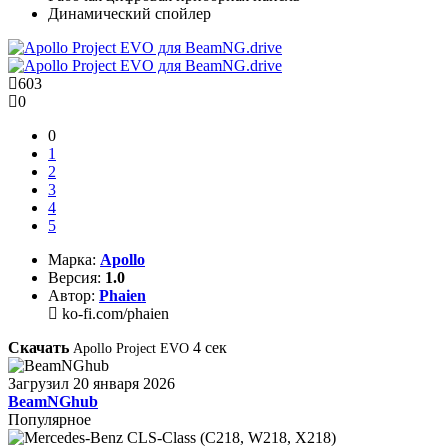
Динамический спойлер
603
0
0
1
2
3
4
5
Марка:
Apollo
Версия:
1.0
Автор:
Phaien
ko-fi.com/phaien
Скачать
4
сек
Apollo Project EVO
Загрузил
20 января 2026
BeamNGhub
Популярное