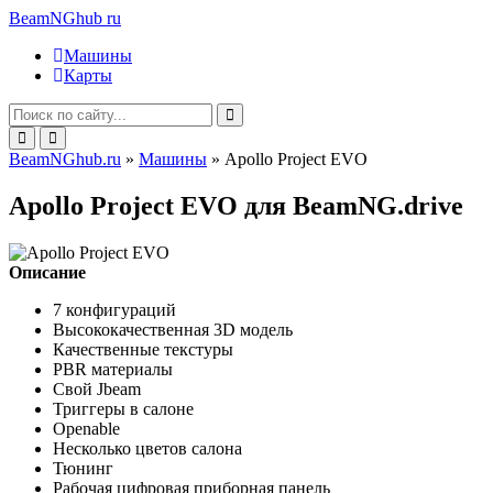
BeamNGhub
ru
Машины
Карты
BeamNGhub.ru
»
Машины
» Apollo Project EVO
Apollo Project EVO для BeamNG.drive
Описание
7 конфигураций
Высококачественная 3D модель
Качественные текстуры
PBR материалы
Свой Jbeam
Триггеры в салоне
Openable
Несколько цветов салона
Тюнинг
Рабочая цифровая приборная панель