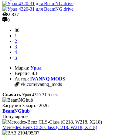
2 837
0
80
1
2
3
4
5
Марка:
Урал
Версия:
4.1
Автор:
IVANNQ MODS
vk.com/ivannq_mods
Скачать
5
сек
Урал 4320-31
Загрузил
3 марта 2026
BeamNGhub
Популярное
Mercedes-Benz CLS-Class (C218, W218, X218)