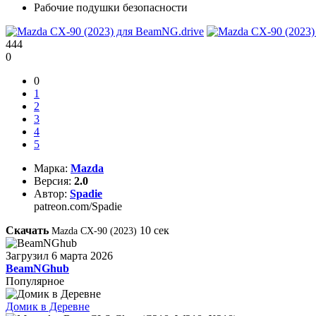
Рабочие подушки безопасности
444
0
0
1
2
3
4
5
Марка:
Mazda
Версия:
2.0
Автор:
Spadie
patreon.com/Spadie
Скачать
10
сек
Mazda CX-90 (2023)
Загрузил
6 марта 2026
BeamNGhub
Популярное
Домик в Деревне