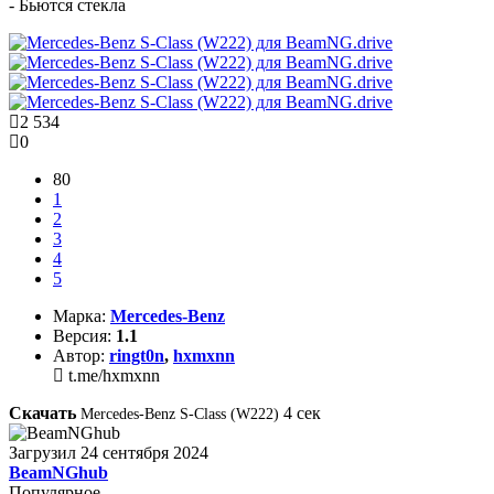
- Бьются стекла
2 534
0
80
1
2
3
4
5
Марка:
Mercedes-Benz
Версия:
1.1
Автор:
ringt0n
,
hxmxnn
t.me/hxmxnn
Скачать
4
сек
Mercedes-Benz S-Class (W222)
Загрузил
24 сентября 2024
BeamNGhub
Популярное