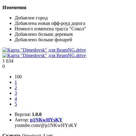
Изменения
Добавлен город
Добавлена новая офф-роуд дорога
Немного изменена трасса "Сокол"
Добавлено больше деревьев
Добавлено больше фонарей
1 634
0
100
1
2
3
4
5
Версия:
1.0.0
Автор:
p1NKwHYsKY
youtube.com/@p1NKwHYsKY
Скачать
4
сек
Dimedovsk