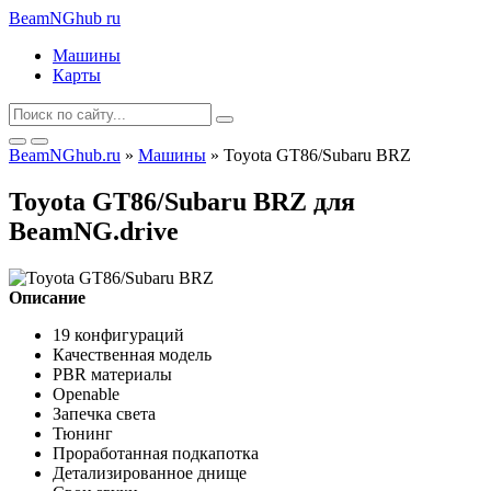
BeamNGhub
ru
Машины
Карты
BeamNGhub.ru
»
Машины
» Toyota GT86/Subaru BRZ
Toyota GT86/Subaru BRZ для
BeamNG.drive
Описание
19 конфигураций
Качественная модель
PBR материалы
Openable
Запечка света
Тюнинг
Проработанная подкапотка
Детализированное днище