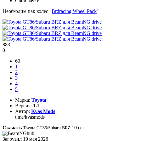
Свои звуки
Необходим пак колес "
Brdracing Wheel Pack
"
883
0
60
1
2
3
4
5
Марка:
Toyota
Версия:
1.1
Автор:
Kvas Mods
t.me/kvasmods
Скачать
10
сек
Toyota GT86/Subaru BRZ
Загрузил
19 мая 2026