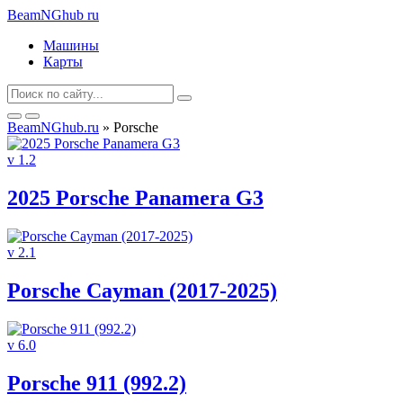
BeamNGhub
ru
Машины
Карты
BeamNGhub.ru
» Porsche
v 1.2
2025 Porsche Panamera G3
v 2.1
Porsche Cayman (2017-2025)
v 6.0
Porsche 911 (992.2)