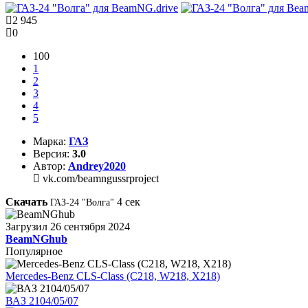
2 945
0
100
1
2
3
4
5
Марка:
ГАЗ
Версия:
3.0
Автор:
Andrey2020
vk.com/beamngussrproject
Скачать
4
сек
ГАЗ-24 "Волга"
Загрузил
26 сентября 2024
BeamNGhub
Популярное
Mercedes-Benz CLS-Class (C218, W218, X218)
ВАЗ 2104/05/07