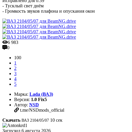
Исправлено для 0.39
- Тусклый свет днём
- Громкость звуков плафона и опускания окон
6 983
0
100
1
2
3
4
5
Марка:
Lada (ВАЗ)
Версия:
1.0 Fix5
Автор:
NSD
t.me/NSDmods_official
Скачать
10
сек
ВАЗ 2104/05/07
Загрузил
6 августа 2026