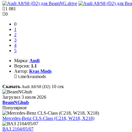
1 081
0
0
1
2
3
4
5
Марка:
Audi
Версия:
1.1
Автор:
Kvas Mods
t.me/kvasmods
Скачать
10
сек
Audi A8/S8 (D2)
Загрузил
3 июля 2026
BeamNGhub
Популярное
Mercedes-Benz CLS-Class (C218, W218, X218)
ВАЗ 2104/05/07