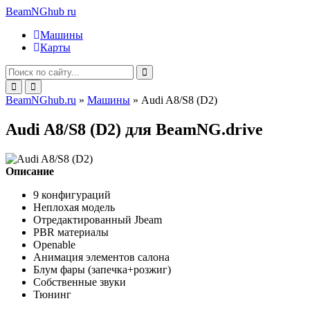
BeamNGhub
ru
Машины
Карты
BeamNGhub.ru
»
Машины
» Audi A8/S8 (D2)
Audi A8/S8 (D2) для BeamNG.drive
Описание
9 конфигураций
Неплохая модель
Отредактированный Jbeam
PBR материалы
Openable
Анимация элементов салона
Блум фары (запечка+розжиг)
Собственные звуки
Тюнинг