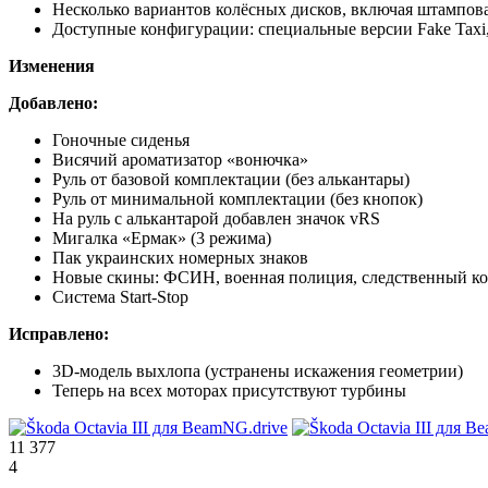
Несколько вариантов колёсных дисков, включая штампов
Доступные конфигурации: специальные версии Fake Taxi
Изменения
Добавлено:
Гоночные сиденья
Висячий ароматизатор «вонючка»
Руль от базовой комплектации (без алькантары)
Руль от минимальной комплектации (без кнопок)
На руль с алькантарой добавлен значок vRS
Мигалка «Ермак» (3 режима)
Пак украинских номерных знаков
Новые скины: ФСИН, военная полиция, следственный ком
Система Start-Stop
Исправлено:
3D-модель выхлопа (устранены искажения геометрии)
Теперь на всех моторах присутствуют турбины
11 377
4