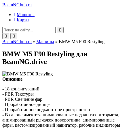
BeamNGhub
ru
Машины
Карты
BeamNGhub.ru
»
Машины
» BMW M5 F90 Restyling
BMW M5 F90 Restyling для
BeamNG.drive
Описание
- 18 конфигураций
- PBR Текстуры
- PBR Свечение фар
- Проработанное днище
- Проработанное подкапотное пространство
- В салоне имеются анимированные педали газа и тормоза,
анимированный рычажок поворотника, анимированные
фары, кастомизированный навигатор, рабочие индикаторы