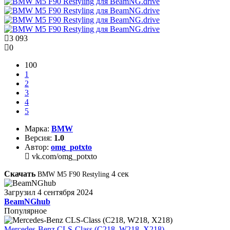
3 093
0
100
1
2
3
4
5
Марка:
BMW
Версия:
1.0
Автор:
omg_potxto
vk.com/omg_potxto
Скачать
4
сек
BMW M5 F90 Restyling
Загрузил
4 сентября 2024
BeamNGhub
Популярное
Mercedes-Benz CLS-Class (C218, W218, X218)