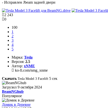
- Исправлен Jbeam задней двери
2 243
0
100
1
2
3
4
5
Марка:
Tesla
Версия:
2.5
Автор:
xNME
ko-fi.com/nmg_xnme
Скачать
4
сек
Tesla Model 3 Facelift
Загрузил
9 октября 2024
BeamNGhub
Популярное
Домик в Деревне