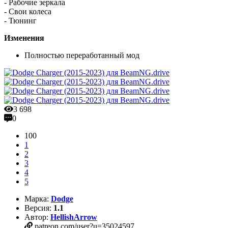
- Рабочие зеркала
- Свои колеса
- Тюнинг
Изменения
Полностью переработанный мод
3 698
0
100
1
2
3
4
5
Марка:
Dodge
Версия:
1.1
Автор:
HellishArrow
patreon.com/user?u=35024597