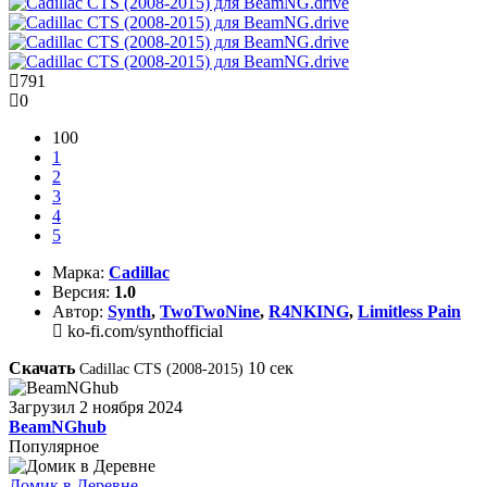
791
0
100
1
2
3
4
5
Марка:
Cadillac
Версия:
1.0
Автор:
Synth
,
TwoTwoNine
,
R4NKING
,
Limitless Pain
ko-fi.com/synthofficial
Скачать
10
сек
Cadillac CTS (2008-2015)
Загрузил
2 ноября 2024
BeamNGhub
Популярное
Домик в Деревне