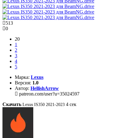
513
0
20
1
2
3
4
5
Марка:
Lexus
Версия:
1.0
Автор:
HellishArrow
patreon.com/user?u=35024597
Скачать
4
сек
Lexus IS350 2021-2023