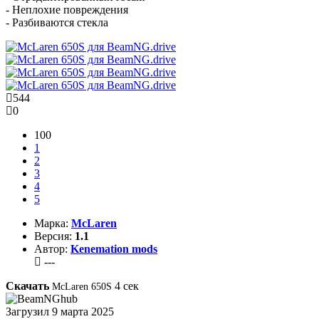
- Неплохие повреждения
- Разбиваются стекла
544
0
100
1
2
3
4
5
Марка:
McLaren
Версия:
1.1
Автор:
Kenemation mods
---
Скачать
4
сек
McLaren 650S
Загрузил
9 марта 2025