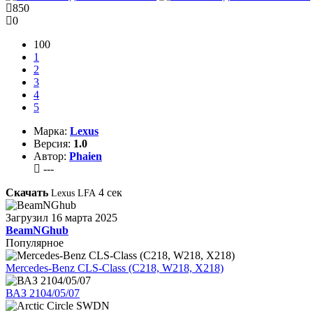
850
0
100
1
2
3
4
5
Марка:
Lexus
Версия:
1.0
Автор:
Phaien
---
Скачать
4
сек
Lexus LFA
Загрузил
16 марта 2025
BeamNGhub
Популярное
Mercedes-Benz CLS-Class (C218, W218, X218)
ВАЗ 2104/05/07