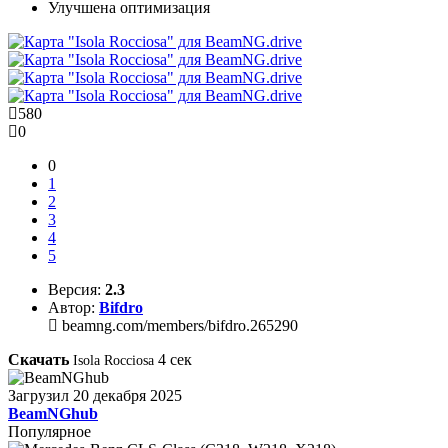
Улучшена оптимизация
580
0
0
1
2
3
4
5
Версия:
2.3
Автор:
Bifdro
beamng.com/members/bifdro.265290
Скачать
4
сек
Isola Rocciosa
Загрузил
20 декабря 2025
BeamNGhub
Популярное