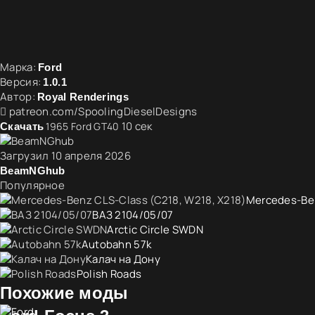
Марка:
Ford
Версия:
1.0.1
Автор:
Royal Renderings
patreon.com/SpoolingDieselDesigns
10
сек
1965 Ford GT40
Скачать
Загрузил
10 апреля 2026
BeamNGhub
Популярное
Mercedes-Ben
ВАЗ 2104/05/07
Arctic Circle SWDN
Autobahn 57k
Калач на Дону
Polish Roads
Похожие моды