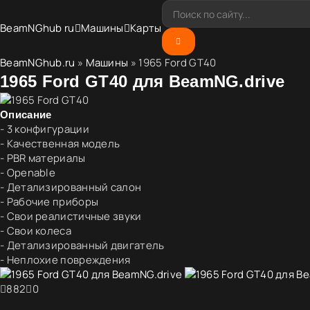
BeamNGhub
ru
Машины
Карты
BeamNGhub.ru
»
Машины
» 1965 Ford GT40
1965 Ford GT40 для BeamNG.drive
Описание
- 3 конфигурации
- Качественная модель
- PBR материалы
- Openable
- Детализированный салон
- Рабочие приборы
- Свои реалистичные звуки
- Свои колеса
- Детализированный двигатель
- Неплохие повреждения
882
0