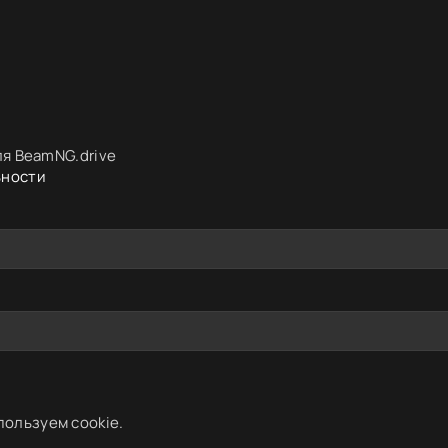
я BeamNG.drive
ьности
пользуем cookie.