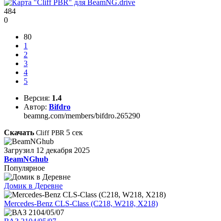
484
0
80
1
2
3
4
5
Версия:
1.4
Автор:
Bifdro
beamng.com/members/bifdro.265290
Скачать
5
сек
Cliff PBR
Загрузил
12 декабря 2025
BeamNGhub
Популярное
Домик в Деревне
Mercedes-Benz CLS-Class (C218, W218, X218)