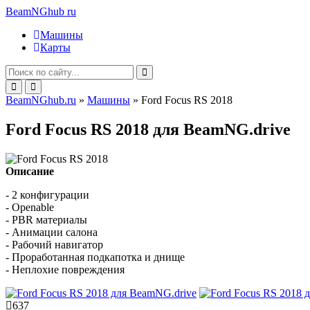
BeamNGhub
ru
Машины
Карты
BeamNGhub.ru
»
Машины
» Ford Focus RS 2018
Ford Focus RS 2018 для BeamNG.drive
Описание
- 2 конфигурации
- Openable
- PBR материалы
- Анимации салона
- Рабочий навигатор
- Проработанная подкапотка и днище
- Неплохие повреждения
637