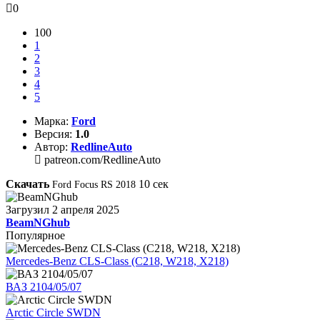
0
100
1
2
3
4
5
Марка:
Ford
Версия:
1.0
Автор:
RedlineAuto
patreon.com/RedlineAuto
Скачать
10
сек
Ford Focus RS 2018
Загрузил
2 апреля 2025
BeamNGhub
Популярное
Mercedes-Benz CLS-Class (C218, W218, X218)
ВАЗ 2104/05/07
Arctic Circle SWDN