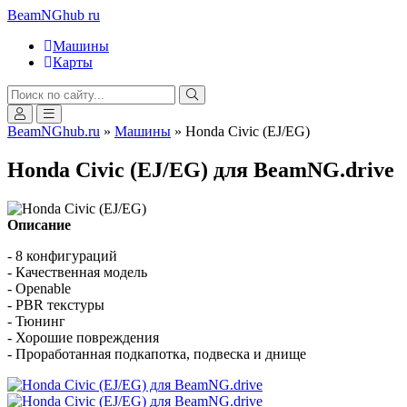
BeamNGhub
ru
Машины
Карты
BeamNGhub.ru
»
Машины
» Honda Civic (EJ/EG)
Honda Civic (EJ/EG) для BeamNG.drive
Описание
- 8 конфигураций
- Качественная модель
- Openable
- PBR текстуры
- Тюнинг
- Хорошие повреждения
- Проработанная подкапотка, подвеска и днище