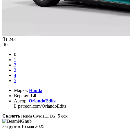
1 243
0
0
1
2
3
4
5
Марка:
Honda
Версия:
1.0
Автор:
OrlandoEdits
patreon.com/OrlandoEdits
Скачать
5
сек
Honda Civic (EJ/EG)
Загрузил
16 мая 2025