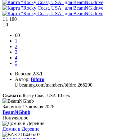
1 180
0
60
1
2
3
4
5
Версия:
2.3.1
Автор:
Bifdro
beamng.com/members/bifdro.265290
Скачать
10
сек
Rocky Coast, USA
Загрузил
13 января 2026
BeamNGhub
Популярное
Домик в Деревне