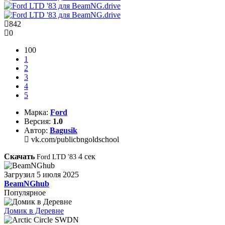
842
0
100
1
2
3
4
5
Марка:
Ford
Версия:
1.0
Автор:
Bagusik
vk.com/publicbngoldschool
Скачать
4
сек
Ford LTD '83
Загрузил
5 июля 2025
BeamNGhub
Популярное
Домик в Деревне