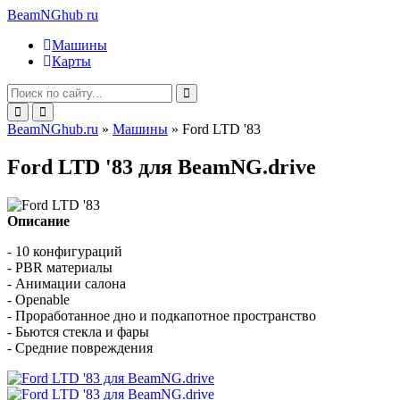
BeamNGhub
ru
Машины
Карты
BeamNGhub.ru
»
Машины
» Ford LTD '83
Ford LTD '83 для BeamNG.drive
Описание
- 10 конфигураций
- PBR материалы
- Анимации салона
- Openable
- Проработанное дно и подкапотное пространство
- Бьются стекла и фары
- Средние повреждения