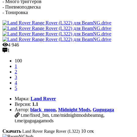
- Много триггеров
- Пневмоподвеска
- Тонировка
4 946
1
100
1
2
3
4
5
Марка:
Land Rover
Версия:
1.1
Автор:
black_moon
,
Midnight Mods
,
Gugugaga
t.me/fixed_bm, t.me/midnightmodsbeamng,
t.me/gugugagamods
Скачать
10
сек
Land Rover Range Rover (L322)