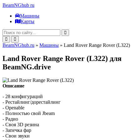
BeamNGhub
ru
Машины
Карты
BeamNGhub.ru
»
Машины
» Land Rover Range Rover (L322)
Land Rover Range Rover (L322) для
BeamNG.drive
Описание
- 28 конфигураций
- Рестайлинг/дорестайлинг
- Openable
- Полностью свой Jbeam
- Радио
- Своя 3D резина
- Запечка фар
- Свои звуки