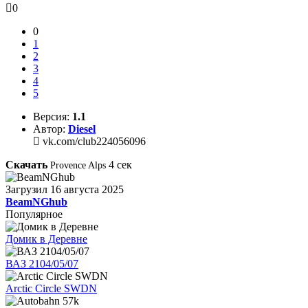
0
0
1
2
3
4
5
Версия:
1.1
Автор:
Diesel
vk.com/club224056096
Скачать
4
сек
Provence Alps
Загрузил
16 августа 2025
BeamNGhub
Популярное
Домик в Деревне
ВАЗ 2104/05/07
Arctic Circle SWDN