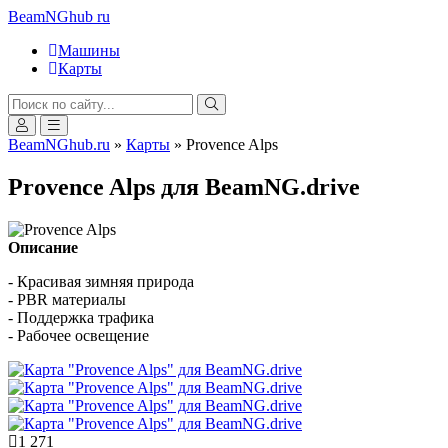
BeamNGhub
ru
Машины
Карты
BeamNGhub.ru
»
Карты
» Provence Alps
Provence Alps для BeamNG.drive
Описание
- Красивая зимняя природа
- PBR материалы
- Поддержка трафика
- Рабочее освещение
1 271